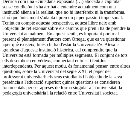
Derrida com una «ciutadana exposada (…) abocada a capitular
sense condició» i s'ha arribat a entendre actualment com una
institució aliena a la realitat, que no hi interfereix ni la transforma,
sinó que únicament s'adapta i pren un paper passiu i impersonal.
Tenint en compte aquesta perspectiva, aquest llibre neix amb
l'objectiu de reflexionar sobre els camins que pren i ha de prendre la
Universitat actualment. En aquest sentit, és important portar al
present el plantejament d'autors com Ortega, que es va qüestionar
«per què existeix, hi és i hi ha d'estar la Universitat?». Atesa la
grandesa d'aquesta institució històrica, cal comprendre que la
Universitat està formada per múltiples segments. El conjunt de tots
ells desemboca en vèrtexs, connectant entre si i fent-los
interdependents. Per aquest motiu, és fonamental pensar, entre altres
qüestions, sobre la Universitat del segle XXI; el paper del
professorat universitari; els seus estudiants i l'objectiu de la seva
presència a l'educació superior; quines qüestions es consideren
fonamentals per ser apreses de forma singular a la universitat; la
pedagogia universitària i la relació entre Universitat i societat.