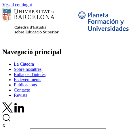
Vés al contingut
Navegació principal
La Càtedra
Sobre nosaltres
Enllaços d'interès
Esdeveniments
Publicacions
Contacte
Revista
X