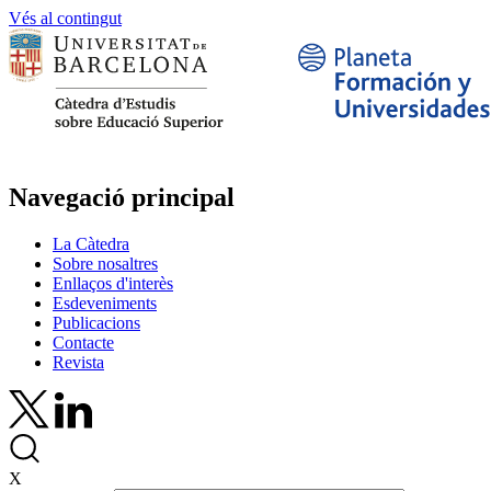
Vés al contingut
Navegació principal
La Càtedra
Sobre nosaltres
Enllaços d'interès
Esdeveniments
Publicacions
Contacte
Revista
X